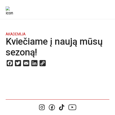
AKADEMIJA
Kviečiame į naują mūsų
sezoną!
Facebook
Twitter
Email
LinkedIn
Copy
Link