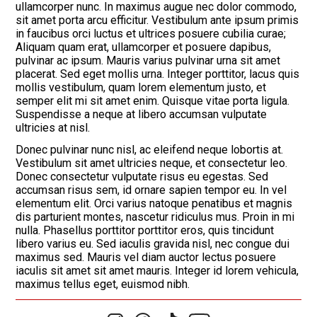
ullamcorper nunc. In maximus augue nec dolor commodo,
sit amet porta arcu efficitur. Vestibulum ante ipsum primis
in faucibus orci luctus et ultrices posuere cubilia curae;
Aliquam quam erat, ullamcorper et posuere dapibus,
pulvinar ac ipsum. Mauris varius pulvinar urna sit amet
placerat. Sed eget mollis urna. Integer porttitor, lacus quis
mollis vestibulum, quam lorem elementum justo, et
semper elit mi sit amet enim. Quisque vitae porta ligula.
Suspendisse a neque at libero accumsan vulputate
ultricies at nisl.
Donec pulvinar nunc nisl, ac eleifend neque lobortis at.
Vestibulum sit amet ultricies neque, et consectetur leo.
Donec consectetur vulputate risus eu egestas. Sed
accumsan risus sem, id ornare sapien tempor eu. In vel
elementum elit. Orci varius natoque penatibus et magnis
dis parturient montes, nascetur ridiculus mus. Proin in mi
nulla. Phasellus porttitor porttitor eros, quis tincidunt
libero varius eu. Sed iaculis gravida nisl, nec congue dui
maximus sed. Mauris vel diam auctor lectus posuere
iaculis sit amet sit amet mauris. Integer id lorem vehicula,
maximus tellus eget, euismod nibh.