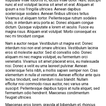
vulputate vitae lobortis in, luctus vitae dolor. Nunc suscipit
nunc at est volutpat lacinia sit amet et erat. Aliquam at
ipsum a nisi fringilla ultricies. Aenean dapibus
scelerisque sodales. Aenean finibus ultrices tellus.
Vivamus ut aliquam tortor. Pellentesque rutrum sodales
odio, in interdum arcu porta ac. Donec aliquam congue
dictum. Quisque vulputate a lorem et iaculis. Fusce eu
magna risus. Aliquam erat volutpat. Morbi consequat ex
nec mi tincidunt congue.
Nam a auctor neque. Vestibulum ut magna est. Donec
interdum nisi non erat ornare ultricies. Vestibulum lacinia
eros id molestie auctor. Sed id convallis odio. Donec
aliquam mi nec magna volutpat, eu fermentum orci
venenatis. Vivamus sit amet placerat eros, eu malesuada
nisi. Donec a velit eu urna laoreet pulvinar. Aenean
scelerisque felis nibh, a mollis sapien semper non. Cras
elementum in nulla ut venenatis. Aenean efficitur ante quis
lectus tincidunt, sed interdum risus blandit. Nullam
efficitur nisi commodo risus auctor, nec varius urna
suscipit. Pellentesque dapibus turpis at nulla aliquet, sed
fermentum odio hendrerit. Maecenas condimentum
feugiat ultricies.
Maecenas eros lorem, gravida at bibendum et, rhoncus