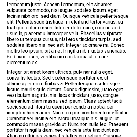
fermentum justo. Aenean fermentum, elit sit amet
vulputate commodo, nisi augue sodales ipsum, eget
lacinia nibh orci sed diam. Quisque vehicula pellentesque
elit. Pellentesque tristique mi eleifend tortor varius, eu
tristique dolor cursus. Integer dolor nunc, congue sed
risus in, placerat ullamcorper velit. Phasellus vulputate,
libero ut tempus cursus, nisi eros tincidunt turpis, sed
sodales libero nisi nec est. Integer ac ornare mi. Donec
mollis leo ipsum, sit amet fringilla nibh luctus venenatis.
Sed nunc risus, vestibulum non lacinia ut, ornare
elementum ex.
Integer sit amet lorem ultrices, pulvinar nulla eget,
convallis lectus. Sed scelerisque porttitor ex, ut
ullamcorper enim finibus a. Pellentesque scelerisque
luctus mauris quis dictum. Donec dignissim, justo eget
vestibulum sagittis, nisi lacus tincidunt justo, congue
elementum diam massa sed ipsum. Class aptent taciti
sociosqu ad litora torquent per conubia nostra, per
inceptos himenaeos. Nunc tempus condimentum efficitur.
Curabitur vel lacinia elit. Morbi tristique nisl augue, ut
commodo massa gravida ut. Nunc non nulla leo. Praesent
porttitor fringilla diam, nec vehicula ante tincidunt non.
Aliquam ultricies venenatis tellus eu pretium. Quisque