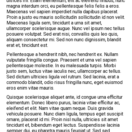
ultrices mi. Etiam elementum, elit ac eleifend finibus, nunc
magna interdum orci, eu pellentesque felis felis a eros.
Maecenas vel sapien imperdiet nulla dapibus placerat.
Proin a justo eu mauris sollicitudin sollicitudin id non velit.
Maecenas ligula sem, tincidunt a urna sit amet,
ullamcorper scelerisque augue. Nunc vel ipsum nec tellus
posuere volutpat. Sed erat nisi, convallis quis leo quis,
aliquam consectetur mi. Sed non nunc dignissim, blandit
erat et, tincidunt est.
Pellentesque a hendrerit nibh, nec hendrerit ex. Nullam
vulputate fringilla congue. Praesent et urna vel sapien
pellentesque molestie. In eu malesuada turpis. Morbi
justo sem, luctus vitae iaculis nec, ullamcorper ac tellus.
Sed dictum ultricies ligula vel rutrum. Sed lacinia, erat a
commodo blandit, odio risus fringilla nunc, eget euismod
eros enim vitae mauris.
Quisque scelerisque aliquet ante, id congue urna efficitur
elementum. Donec libero purus, lacinia vitae efficitur ac,
eleifend et elit. Nam vitae quam neque. Duis gravida
vehicula posuere. Nunc diam ligula, tempus eget suscipit
ornare, placerat id mi. Proin nisl nulla, ultricies sit amet
tincidunt et, bibendum eget lectus. Suspendisse lacinia
semper dui, eu pharetra mauris feugiat ut. Sed sed