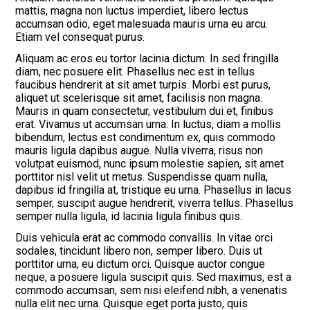
mattis, magna non luctus imperdiet, libero lectus
accumsan odio, eget malesuada mauris urna eu arcu.
Etiam vel consequat purus.
Aliquam ac eros eu tortor lacinia dictum. In sed fringilla
diam, nec posuere elit. Phasellus nec est in tellus
faucibus hendrerit at sit amet turpis. Morbi est purus,
aliquet ut scelerisque sit amet, facilisis non magna.
Mauris in quam consectetur, vestibulum dui et, finibus
erat. Vivamus ut accumsan urna. In luctus, diam a mollis
bibendum, lectus est condimentum ex, quis commodo
mauris ligula dapibus augue. Nulla viverra, risus non
volutpat euismod, nunc ipsum molestie sapien, sit amet
porttitor nisl velit ut metus. Suspendisse quam nulla,
dapibus id fringilla at, tristique eu urna. Phasellus in lacus
semper, suscipit augue hendrerit, viverra tellus. Phasellus
semper nulla ligula, id lacinia ligula finibus quis.
Duis vehicula erat ac commodo convallis. In vitae orci
sodales, tincidunt libero non, semper libero. Duis ut
porttitor urna, eu dictum orci. Quisque auctor congue
neque, a posuere ligula suscipit quis. Sed maximus, est a
commodo accumsan, sem nisi eleifend nibh, a venenatis
nulla elit nec urna. Quisque eget porta justo, quis