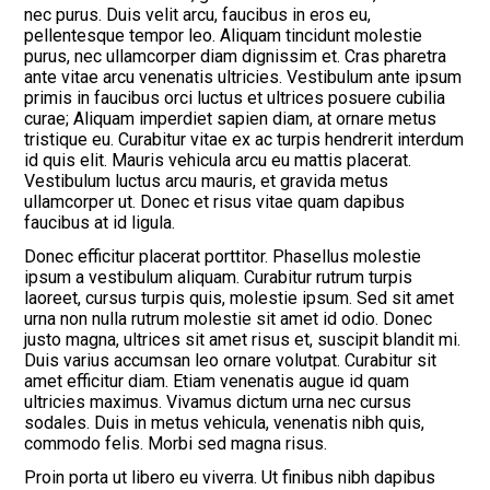
nec purus. Duis velit arcu, faucibus in eros eu,
pellentesque tempor leo. Aliquam tincidunt molestie
purus, nec ullamcorper diam dignissim et. Cras pharetra
ante vitae arcu venenatis ultricies. Vestibulum ante ipsum
primis in faucibus orci luctus et ultrices posuere cubilia
curae; Aliquam imperdiet sapien diam, at ornare metus
tristique eu. Curabitur vitae ex ac turpis hendrerit interdum
id quis elit. Mauris vehicula arcu eu mattis placerat.
Vestibulum luctus arcu mauris, et gravida metus
ullamcorper ut. Donec et risus vitae quam dapibus
faucibus at id ligula.
Donec efficitur placerat porttitor. Phasellus molestie
ipsum a vestibulum aliquam. Curabitur rutrum turpis
laoreet, cursus turpis quis, molestie ipsum. Sed sit amet
urna non nulla rutrum molestie sit amet id odio. Donec
justo magna, ultrices sit amet risus et, suscipit blandit mi.
Duis varius accumsan leo ornare volutpat. Curabitur sit
amet efficitur diam. Etiam venenatis augue id quam
ultricies maximus. Vivamus dictum urna nec cursus
sodales. Duis in metus vehicula, venenatis nibh quis,
commodo felis. Morbi sed magna risus.
Proin porta ut libero eu viverra. Ut finibus nibh dapibus