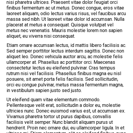
nisi pharetra ultrices. Praesent vitae dolor feugiat orci
finibus fermentum ac ut metus. Donec congue, eros vitae
laoreet aliquam, odio lectus varius risus, vel faucibus arcu
massa sed nibh. Ut laoreet vitae dolor id accumsan. Nulla
placerat at metus a consequat. Quisque volutpat vel
metus nec venenatis. Mauris molestie lorem non sapien
aliquet, eu viverra nisi consequat.
Etiam ornare accumsan lectus, id mattis libero facilisis ac.
Sed semper porttitor lectus interdum sagittis. Donec non
aliquet leo. Donec vehicula auctor arcu, ac molestie felis
ullamcorper at. Phasellus ac porttitor orci. Maecenas
consectetur lectus eu eleifend pulvinar. Cras tempus
rutrum nisi vel facilisis. Phasellus finibus magna eu nisl
posuere, sit amet porta felis facilisis. Sed sollicitudin,
orci eu congue pulvinar, metus massa fermentum magna,
in vestibulum sapien justo sed justo.
Ut eleifend quam vitae elementum commodo.
Pellentesque velit erat, sollicitudin a dolor eu, molestie
ultricies nunc. Donec euismod varius est, ut accumsan ex.
Vivamus pharetra tortor ut purus dapibus, convallis
facilisis velit semper. Nunc blandit aliquam purus ut
hendrerit. Proin nec ornare dui, eu ullamcorper ligula. In et