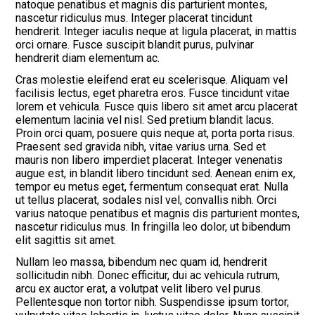
natoque penatibus et magnis dis parturient montes,
nascetur ridiculus mus. Integer placerat tincidunt
hendrerit. Integer iaculis neque at ligula placerat, in mattis
orci ornare. Fusce suscipit blandit purus, pulvinar
hendrerit diam elementum ac.
Cras molestie eleifend erat eu scelerisque. Aliquam vel
facilisis lectus, eget pharetra eros. Fusce tincidunt vitae
lorem et vehicula. Fusce quis libero sit amet arcu placerat
elementum lacinia vel nisl. Sed pretium blandit lacus.
Proin orci quam, posuere quis neque at, porta porta risus.
Praesent sed gravida nibh, vitae varius urna. Sed et
mauris non libero imperdiet placerat. Integer venenatis
augue est, in blandit libero tincidunt sed. Aenean enim ex,
tempor eu metus eget, fermentum consequat erat. Nulla
ut tellus placerat, sodales nisl vel, convallis nibh. Orci
varius natoque penatibus et magnis dis parturient montes,
nascetur ridiculus mus. In fringilla leo dolor, ut bibendum
elit sagittis sit amet.
Nullam leo massa, bibendum nec quam id, hendrerit
sollicitudin nibh. Donec efficitur, dui ac vehicula rutrum,
arcu ex auctor erat, a volutpat velit libero vel purus.
Pellentesque non tortor nibh. Suspendisse ipsum tortor,