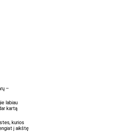
arų –
ie labiau
dar kartą
tes, kurios
ngiat į aikštę