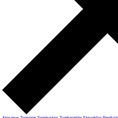
Apie mus
Treneriai
Treniruotės
Tvarkaraštis
Stovyklos
Parduot