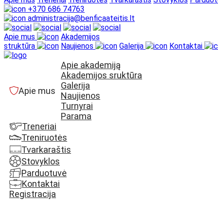
+370 686 74763
administracija@benficaateitis.lt
Apie mus
Akademijos
struktūra
Naujienos
Galerija
Kontaktai
Apie akademiją
Akademijos sruktūra
Galerija
Apie mus
Naujienos
Turnyrai
Parama
Treneriai
Treniruotės
Tvarkaraštis
Stovyklos
Parduotuvė
Kontaktai
Registracija