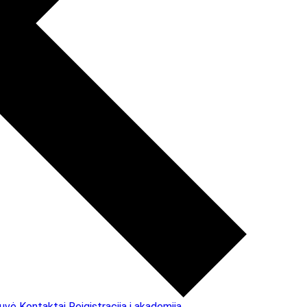
uvė
Kontaktai
Reigistracija į akademiją