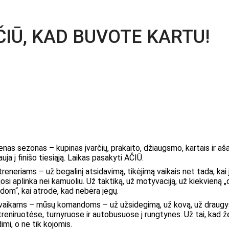
IŪ, KAD BUVOTE KARTU!
enas sezonas – kupinas įvarčių, prakaito, džiaugsmo, kartais ir aš
auja į finišo tiesiąją. Laikas pasakyti AČIŪ.
reneriams – už begalinį atsidavimą, tikėjimą vaikais net tada, kai j
si aplinka nei kamuoliu. Už taktiką, už motyvaciją, už kiekvieną „
dom“, kai atrodė, kad nebėra jėgų.
vaikams – mūsų komandoms – už užsidegimą, už kovą, už draugys
reniruotėse, turnyruose ir autobusuose į rungtynes. Už tai, kad že
dimi, o ne tik kojomis.