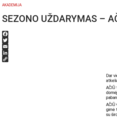
AKADEMIJA
SEZONO UŽDARYMAS – AČ
Facebook
Twitter
Email
LinkedIn
Copy
Link
Dar vi
atkeli
AČIŪ t
domėjo
paban
AČIŪ 
gimė t
su šir