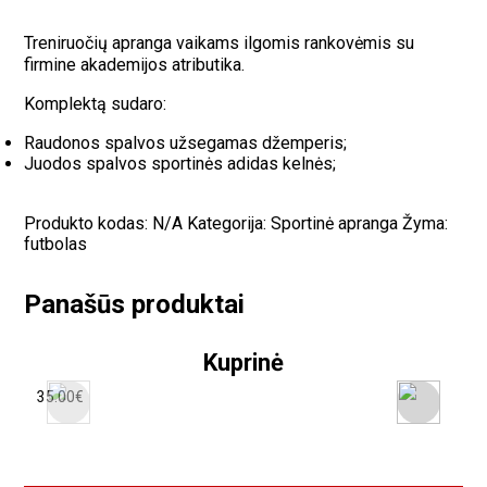
Treniruočių apranga vaikams ilgomis rankovėmis su
firmine akademijos atributika.
Komplektą sudaro:
Raudonos spalvos užsegamas džemperis;
Juodos spalvos sportinės adidas kelnės;
Produkto kodas:
N/A
Kategorija:
Sportinė apranga
Žyma:
futbolas
Panašūs produktai
Kuprinė
35.00
€
70.