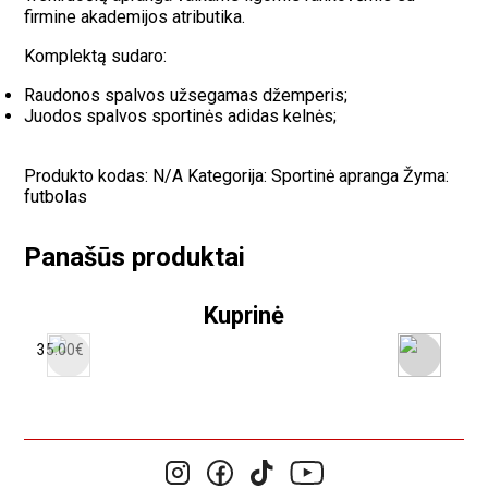
firmine akademijos atributika.
Komplektą sudaro:
Raudonos spalvos užsegamas džemperis;
Juodos spalvos sportinės adidas kelnės;
Produkto kodas:
N/A
Kategorija:
Sportinė apranga
Žyma:
futbolas
Panašūs produktai
Kuprinė
35.00
€
70.